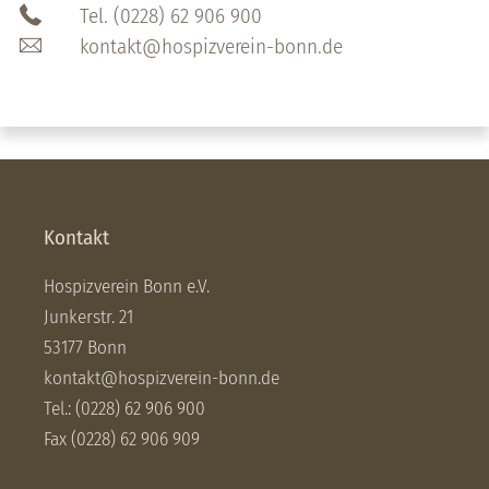
Tel. (0228) 62 906 900
kontakt@hospizverein-bonn.de
Kontakt
Hospizverein Bonn e.V.
Junkerstr. 21
53177 Bonn
kontakt@hospizverein-bonn.de
Tel.: (0228) 62 906 900
Fax (0228) 62 906 909