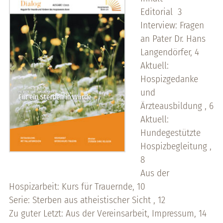
Editorial 3
Interview: Fragen
an Pater Dr. Hans
Langendörfer, 4
Aktuell:
Hospizgedanke
und
Ärzteausbildung , 6
Aktuell:
Hundegestützte
Hospizbegleitung ,
8
Aus der
Hospizarbeit: Kurs für Trauernde, 10
Serie: Sterben aus atheistischer Sicht , 12
Zu guter Letzt: Aus der Vereinsarbeit, Impressum, 14