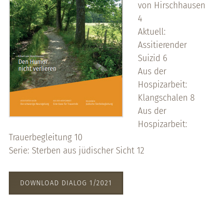
von Hirschhausen
4
Aktuell:
Assitierender
Suizid 6
Aus der
Hospizarbeit:
Klangschalen 8
Aus der
Hospizarbeit:
Trauerbegleitung 10
Serie: Sterben aus jüdischer Sicht 12
DOWNLOAD DIALOG 1/2021